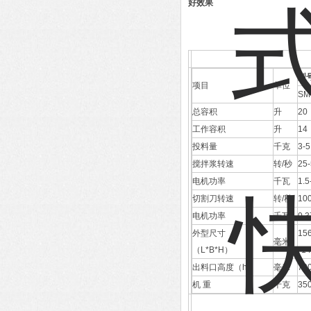
好效果
型
项目
单位
SM
总容积
升
20
工作容积
升
14
投料量
千克
3-5
搅拌浆转速
转/秒
25
电机功率
千瓦
1.5
切割刀转速
转/秒
10
电机功率
千瓦
0.3
外型尺寸
15
毫米
（L*B*H）
*1
出料口高度（h）
毫米
70
机 重
千克
35