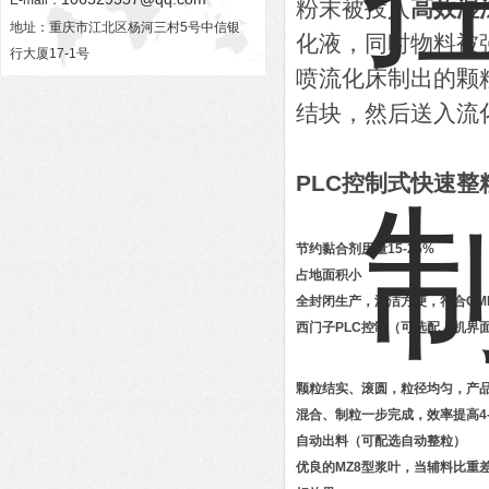
E-mail：
粉末被投入
高效湿
地址：重庆市江北区杨河三村5号中信银
化液，同时物料被
行大厦17-1号
喷流化床制出的颗
结块，然后送入流
PLC控制式快速整
节约黏合剂用量15-25%
占地面积小
全封闭生产，清洁方便，符合GM
西门子PLC控制（可选配人机界
颗粒结实、滚圆，粒径均匀，产
混合、制粒一步完成，效率提高4-
自动出料（可配选自动整粒）
优良的MZ8型浆叶，当辅料比重