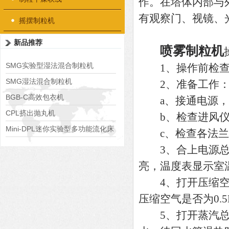
作。在塔体内部与
有观察门、视镜、
摇摆制粒机
新品推荐
喷雾制粒机
SMG实验型湿法混合制粒机
1、操作前检查设
SMG湿法混合制粒机
2、准备工作
BGB-C高效包衣机
a、接通电源，
CPL挤出抛丸机
b、检查进风仪
Mini-DPL迷你实验型多功能流化床
c、检查各法兰
3、合上电源总开
亮，温度表显示室
4、打开压缩空气
压缩空气是否为0.5M
5、打开蒸汽总阀