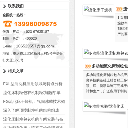
联系我们
流
全国统一热线：
1.采
燥效率
制精准
传真（FAX）：023-67635187
产的要
邮编（P.C）：400020
6. 
106529557@qq.com
E-mail：
地址：重庆市江北区杨河三村5号中信银
行大厦17-1号
多功能流化床制粒包
相关文章
多功能流化床制粒包衣机应用
良科技的基础上结合精工多
FXL型制丸机应用领域与特点分析
顶、底、侧喷系统可完成干
计和生产，广泛应用于制药、
流化床制粒包衣机制粒功能的“单
合图形化界面，操作工艺可
飞”实力解析
FG流化床干燥机：气固沸腾技术如
何实现高效热质传递
深入了解顶喷制粒机的结构组成
流化床制粒包衣机的车间安装与布
局考量