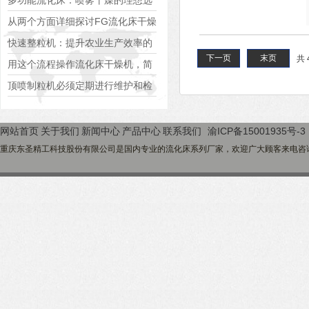
多功能流化床：喷雾干燥的理想选
择
从两个方面详细探讨FG流化床干燥
机的使用优势
快速整粒机：提升农业生产效率的
下一页
末页
共 
利器
用这个流程操作流化床干燥机，简
单易懂
顶喷制粒机必须定期进行维护和检
修
网站首页
关于我们
新闻中心
产品中心
联系我们
渝ICP备15001935号-3
重庆东圣精工科技股份有限公司是国内专业的流化床系列厂家，欢迎广大顾客来电咨