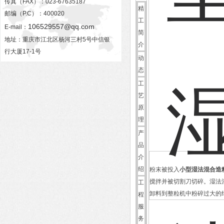
传真（FAX）：023-67635187
精
邮编（P.C）：400020
工
106529557@qq.com
E-mail：
简
地址：重庆市江北区杨河三村5号中信银
介
行大厦17-1号
动
态
工
艺
原
理
产
品
介
绍
粉末被投入
小型湿法混合造
搅拌并被切割刀切碎。湿法
工
卸料到整粒机中粉碎过大的
程
服
务