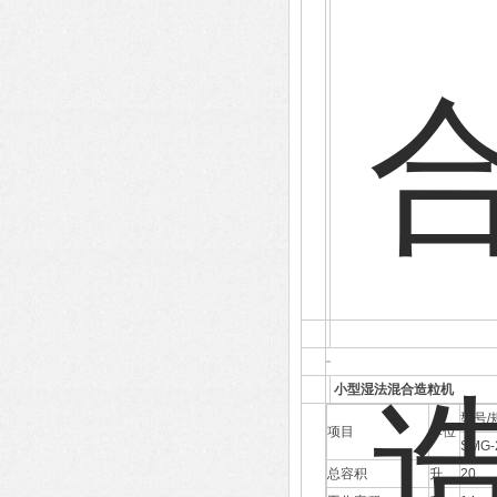
小型湿法混合造粒机
型号/
项目
单位
SMG-
总容积
升
20