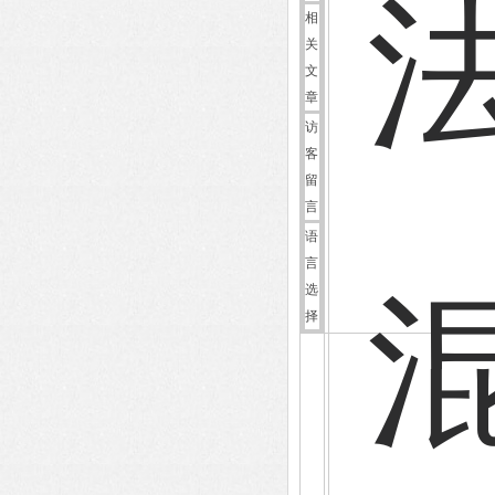
相
关
文
章
访
客
留
言
语
言
选
择