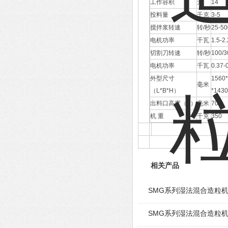
工作容积
升
14
投料量
千克
3-5
搅拌浆转速
转/秒
25-50
电机功率
千瓦
1.5-2.
切割刀转速
转/秒
100/3
电机功率
千瓦
0.37-
外型尺寸
1560
毫米
（L*B*H）
*1430
出料口高度（h）
毫米
700
机 重
千克
350
相关产品
SMG系列湿法混合造粒
SMG系列湿法混合造粒